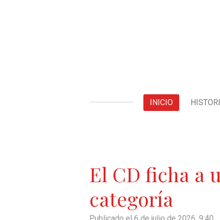
Ir
al
contenido
principal
INICIO
HISTOR
El CD ficha a u
categoría
Publicado el 6 de julio de 2026, 9:40