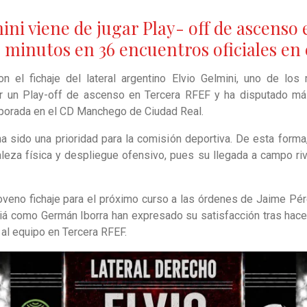
ini viene de jugar Play- off de ascenso
 minutos en 36 encuentros oficiales e
 el fichaje del lateral argentino Elvio Gelmini, uno de los m
ar un Play-off de ascenso en Tercera RFEF y ha disputado má
mporada en el CD Manchego de Ciudad Real.
ha sido una prioridad para la comisión deportiva. De esta form
leza física y despliegue ofensivo, pues su llegada a campo riv
noveno fichaje para el próximo curso a las órdenes de Jaime Pére
iá como Germán Iborra han expresado su satisfacción tras hacer 
d al equipo en Tercera RFEF.