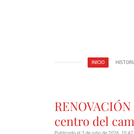
Ir
al
contenido
principal
INICIO
HISTORI
RENOVACIÓN | 
centro del ca
Publicado el 3 de julio de 2026, 10:47