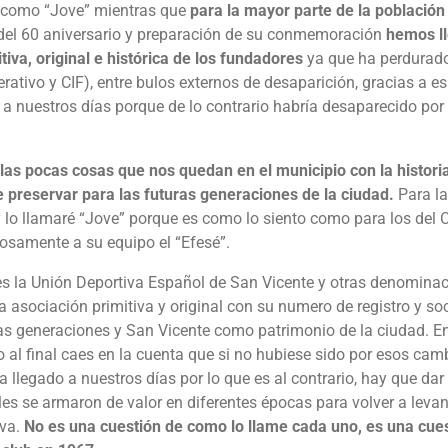
s como “Jove” mientras que
para la mayor parte de la población
del 60 aniversario y preparación de su conmemoración
hemos ll
iva, original e histórica de los fundadores
ya que ha perdurado
rativo y CIF), entre bulos externos de desaparición, gracias a e
o a nuestros días porque de lo contrario habría desaparecido po
las pocas cosas que nos quedan en el municipio con la historia
 preservar para las futuras generaciones de la ciudad.
Para la
 y lo llamaré “Jove” porque es como lo siento como para los de
ñosamente a su equipo el “Efesé”.
 es la Unión Deportiva Español de San Vicente y otras denominaci
la asociación primitiva y original con su numero de registro y s
uras generaciones y San Vicente como patrimonio de la ciudad. 
al final caes en la cuenta que si no hubiese sido por esos camb
ía llegado a nuestros días por lo que es al contrario, hay que da
es se armaron de valor en diferentes épocas para volver a leva
iva.
No es una cuestión de como lo llame cada uno, es una cues