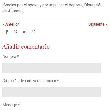
¡Gracias por el apoyo y por impulsar el deporte, Diputación
de Alicante!.
«
Anterior
Siguiente
»
C
C
C
C
o
o
o
o
m
m
m
m
Añadir comentario
p
p
p
p
a
a
a
a
r
r
r
r
Nombre *
t
t
t
t
i
i
i
i
r
r
r
r
Dirección de correo electrónico *
Mensaje *