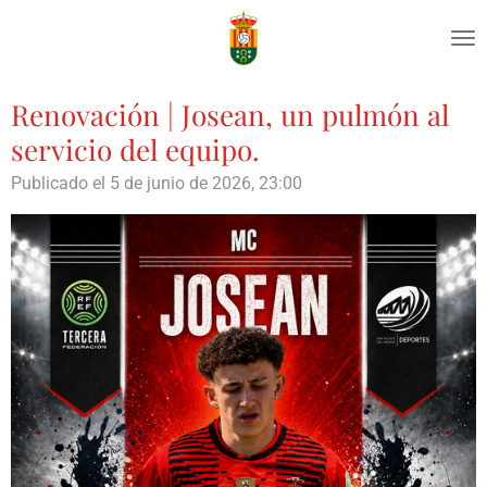
Ir
al
contenido
principal
Renovación | Josean, un pulmón al
servicio del equipo.
Publicado el 5 de junio de 2026, 23:00