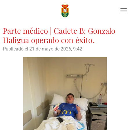
Ir
al
contenido
principal
Parte médico | Cadete B: Gonzalo
Haligua operado con éxito.
Publicado el 21 de mayo de 2026, 9:42