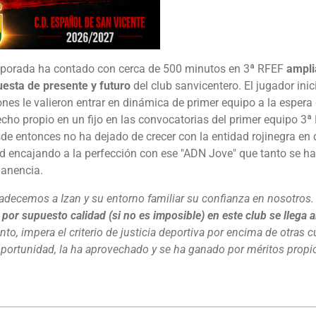
emporada ha contado con cerca de 500 minutos en 3ª RFEF
ampli
uesta de presente y futuro
del club sanvicentero. El jugador inic
es le valieron entrar en dinámica de primer equipo a la espera
ho propio en un fijo en las convocatorias del primer equipo 3ª R
sde entonces no ha dejado de crecer con la entidad rojinegra e
ed encajando a la perfección con ese "ADN Jove" que tanto se h
manencia.
adecemos a Izan y su entorno familiar su confianza en nosotros
or supuesto calidad (si no es imposible) en este club se llega a
to, impera el criterio de justicia deportiva por encima de otras 
 oportunidad, la ha aprovechado y se ha ganado por méritos propi