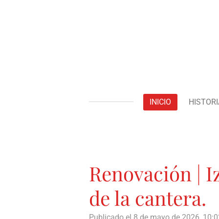
Ir
al
contenido
principal
INICIO
HISTORI
Renovación | I
de la cantera.
Publicado el 8 de mayo de 2026, 10:0